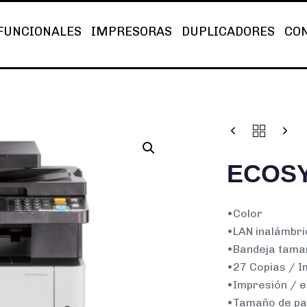
FUNCIONALES
IMPRESORAS
DUPLICADORES
CO
ECOSY
•Color
•LAN inalámbri
•Bandeja tamañ
•27 Copias / I
•Impresión / e
•Tamaño de pap