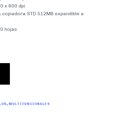
0 x 600 dpi
 copiadora STD 512MB expandible a
0 hojas
x
LOR
,
MULTIFUNCIONALES